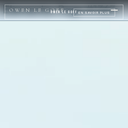
Elementor Page #1363
OWEN LE GOFF
OWEN LE GOFF
EN SAVOIR PLUS